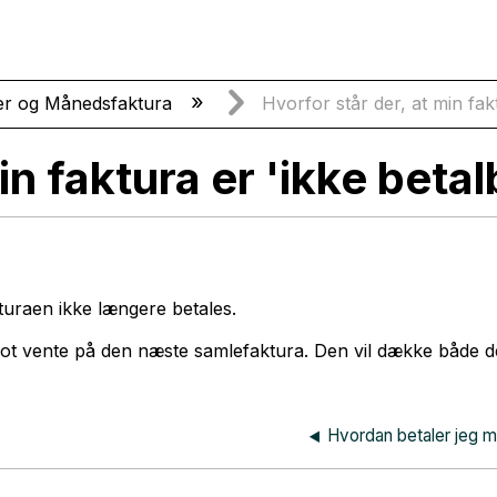
er og Månedsfaktura
Hvorfor står der, at min fakt
in faktura er 'ikke betal
turaen ikke længere betales.
blot vente på den næste samlefaktura. Den vil dække både 
Hvordan betaler jeg 