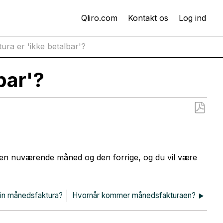
Qliro.com
Kontakt os
Log ind
ura er 'ikke betalbar'?
bar'?
Gem
som
PDF
den nuværende måned og den forrige, og du vil være
min månedsfaktura?
Hvornår kommer månedsfakturaen?