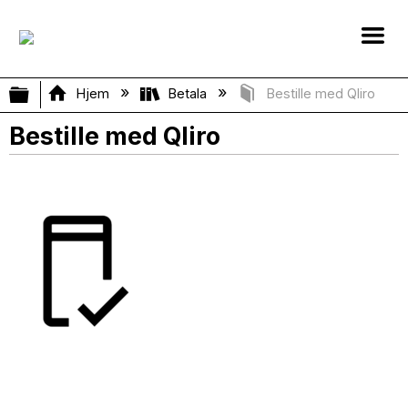
Vis/skjul global hierarki
Hjem
Betala
Bestille med Qliro
Bestille med Qliro