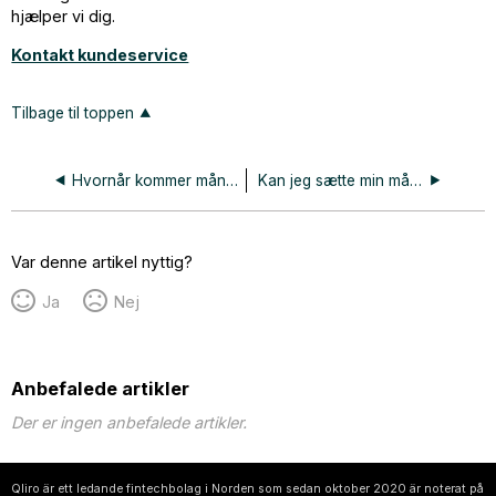
hjælper vi dig.
Kontakt kundeservice
Tilbage til toppen
Hvornår kommer månedsfakturaen?
Kan jeg sætte min månedsfaktura på pause?
Var denne artikel nyttig?
Ja
Nej
Anbefalede artikler
Der er ingen anbefalede artikler.
Qliro är ett ledande fintechbolag i Norden som sedan oktober 2020 är noterat på