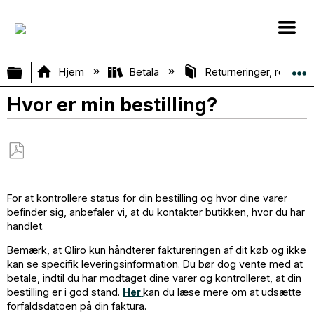
Vis/skjul global hierarki
Hjem
Betala
Returneringer, refunde
Hvor er min bestilling?
Gem
som
For at kontrollere status for din bestilling og hvor dine varer
PDF
befinder sig, anbefaler vi, at du kontakter butikken, hvor du har
handlet.
Bemærk, at Qliro kun håndterer faktureringen af dit køb og ikke
kan se specifik leveringsinformation. Du bør dog vente med at
betale, indtil du har modtaget dine varer og kontrolleret, at din
bestilling er i god stand.
Her
kan du læse mere om at udsætte
forfaldsdatoen på din faktura.