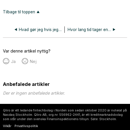
Tilbage til toppen
Hvad gør jeg hvis jeg ikke er tilfreds med mit køb eller hvis noget er gået i stykker?
Hvor lang tid tager en retur?
Var denne artikel nyttig?
Ja
Nej
Anbefalede artikler
Der er ingen anbefalede artikler.
Qliro är ett ledande fintechbolag i Norden som sedan oktober 2020 är noterat på
Nasdaq Stockholm. Qliro AB, org.nr. 556962-2441, är ett kreditmarknadsbolag
som står under den svenska Finansinspektionens tillsyn. Säte: Stockholm.
Vilkår
Privatlivspolitik