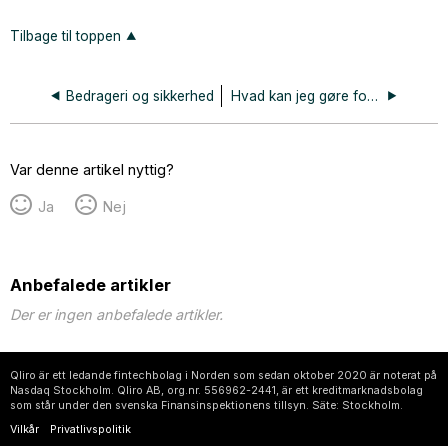
Tilbage til toppen
Bedrageri og sikkerhed
Hvad kan jeg gøre for at beskytte mig mod bedrageri?
Var denne artikel nyttig?
Ja
Nej
Anbefalede artikler
Der er ingen anbefalede artikler.
Qliro är ett ledande fintechbolag i Norden som sedan oktober 2020 är noterat på
Nasdaq Stockholm. Qliro AB, org.nr. 556962-2441, är ett kreditmarknadsbolag
som står under den svenska Finansinspektionens tillsyn. Säte: Stockholm.
Vilkår
Privatlivspolitik