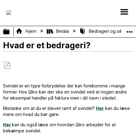
Vis/skjul global hierarki
Hjem
Betala
Bedrageri og sikkerh
Hvad er et bedrageri?
Gem
som
Svindel er en type forbrydelse der kan forekomme i mange
PDF
former. Hos Qliro kan der ske en svindel ved at nogen andre
for eksempel handler på faktura men i dit navn i stedet.
Mistanke om at du er blevet ramt af svindel?
Her
kan du læse
mere om hvad du bør gøre.
Her
kan du også læse om hvordan Qliro arbejder for at
bekæmpe svindel.