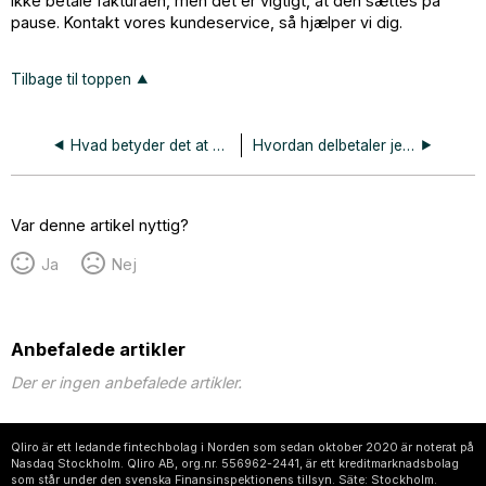
ikke betale fakturaen, men det er vigtigt, at den sættes på
pause. Kontakt vores kundeservice, så hjælper vi dig.
Tilbage til toppen
Hvad betyder det at min faktura er gået til inkasso?
Hvordan delbetaler jeg min faktura?
Var denne artikel nyttig?
Ja
Nej
Anbefalede artikler
Der er ingen anbefalede artikler.
Qliro är ett ledande fintechbolag i Norden som sedan oktober 2020 är noterat på
Nasdaq Stockholm. Qliro AB, org.nr. 556962-2441, är ett kreditmarknadsbolag
som står under den svenska Finansinspektionens tillsyn. Säte: Stockholm.