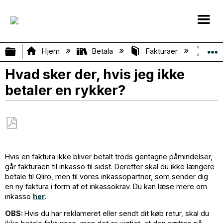
Vis/skjul global hierarki
Hjem
Betala
Fakturaer
Hvad
Hvad sker der, hvis jeg ikke
betaler en rykker?
Gem
som
Hvis en faktura ikke bliver betalt trods gentagne påmindelser,
PDF
går fakturaen til inkasso til sidst. Derefter skal du ikke længere
betale til Qliro, men til vores inkassopartner, som sender dig
en ny faktura i form af et inkassokrav. Du kan læse mere om
inkasso
her
.
OBS:
Hvis du har reklameret eller sendt dit køb retur, skal du